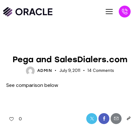
BLOG
UNCATEGORIZED
Pega and SalesDialers.com
July 9, 2011
14
Comments
ADMIN
See comparison below
0